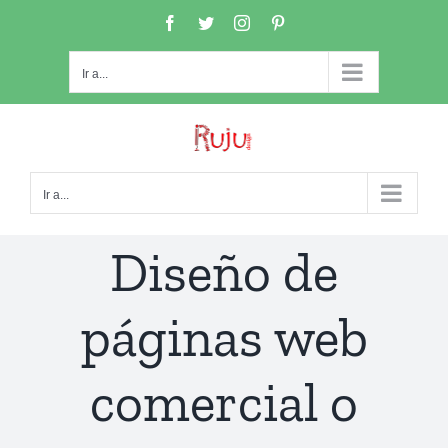
Saltar
Facebook
Twitter
Instagram
Pinterest
al
contenido
Ir a...
Ir a...
Diseño de
páginas web
comercial o