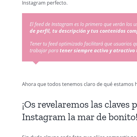
Instagram perfecto.
El feed de Instagram es lo primero que verán los u
de perfil, tu descripción y tus contenidos co
Tener tu feed optimizado facilitará que usuarios qu
trabajar para
tener siempre activo y atractivo
Your Content Goes Here
Ahora que todos tenemos claro de qué estamos 
¡Os revelaremos las claves 
Instagram la mar de bonito