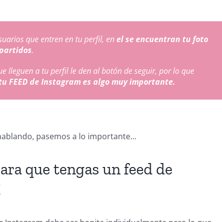
suarios que entren en tu perfil, en
el se encuentran tu foto
mpartidos
.
e lleguen a tu perfil le den al botón de seguir, por lo que
 tu FEED de Instagram es algo muy importante.
hablando, pasemos a lo importante…
para que tengas un feed de
!