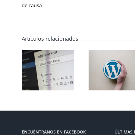
de causa .
Artículos relacionados
Aprendiendo
Editor
nú
sobre
texto 
ress
WordPress
tu w
ENCUÉNTRANOS EN FACEBOOK
ÚLTIMAS 