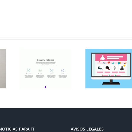
Tu tienda
 de
online, 9
para
pasos
eb
importantes
NOTICIAS PARA TÍ
AVISOS LEGALES