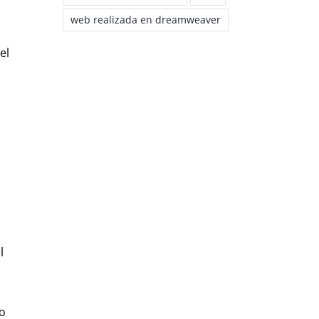
web realizada en dreamweaver
el
l
o