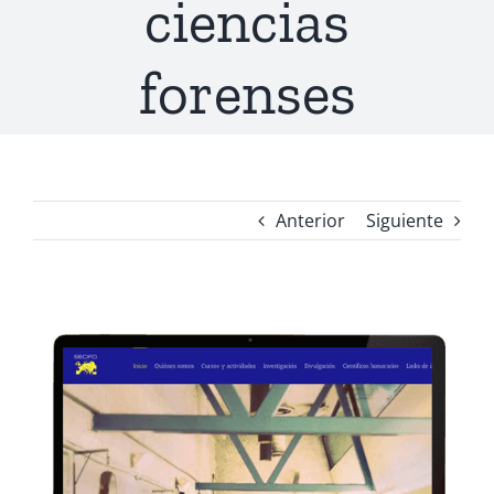
ciencias
forenses
Anterior
Siguiente
Ver
imagen
más
grande