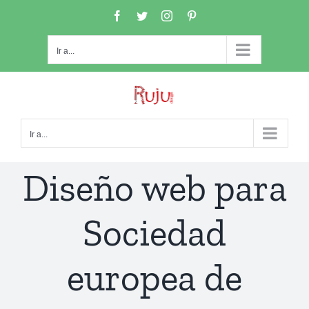
Saltar
Facebook
Twitter
Instagram
Pinterest
al
contenido
Ir a...
Ir a...
Diseño web para
Sociedad
europea de