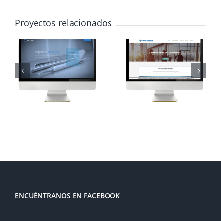
Proyectos relacionados
Diseño
Diseño
web para
web para
Productos
Manuela
Informáticos
Adamo
a
ENCUÉNTRANOS EN FACEBOOK