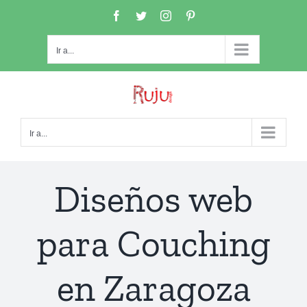
Saltar
Facebook
Twitter
Instagram
Pinterest
al
contenido
Ir a...
Ir a...
Diseños web
para Couching
en Zaragoza