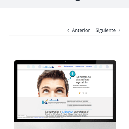
Anterior
Siguiente
Ver
imagen
más
grande