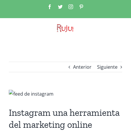
Saltar
Facebook
Twitter
Instagram
Pinterest
al
contenido
Anterior
Siguiente
Ver
imagen
más
Instagram una herramienta
grande
del marketing online